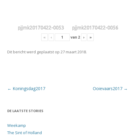
pjjmk20170422-0053
pjjmk20170422-0056
«
‹
van
2
›
»
Dit bericht werd geplaatst op
27 maart 2018
.
Berichtnavigatie
←
Koningsdag2017
Ooievaars2017
→
DE LAATSTE STORIES
Weekamp
The Sint of Holland