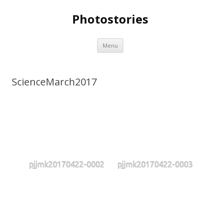
Photostories
Spring
Menu
naar
inhoud
ScienceMarch2017
pjjmk20170422-0002
pjjmk20170422-0003