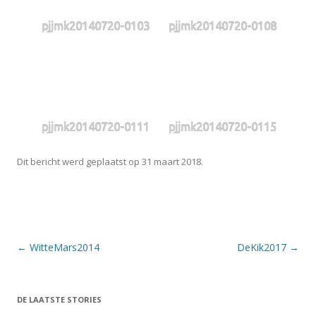
pjjmk20140720-0103
pjjmk20140720-0108
pjjmk20140720-0111
pjjmk20140720-0115
Dit bericht werd geplaatst op
31 maart 2018
.
Berichtnavigatie
←
WitteMars2014
DeKik2017
→
DE LAATSTE STORIES