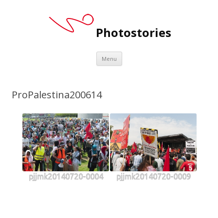
Photostories
Spring
Menu
naar
inhoud
ProPalestina200614
pjjmk20140720-0004
pjjmk20140720-0009