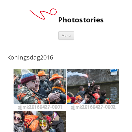
Photostories
Spring
Menu
naar
inhoud
Koningsdag2016
pjjmk20160427-0001
pjjmk20160427-0002