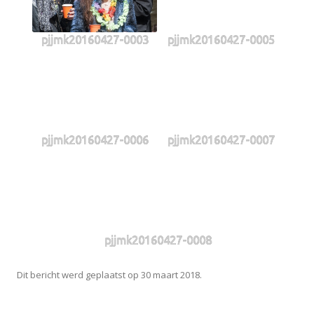
pjjmk20160427-0003
pjjmk20160427-0005
pjjmk20160427-0006
pjjmk20160427-0007
pjjmk20160427-0008
Dit bericht werd geplaatst op
30 maart 2018
.