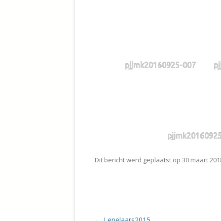
REIGERS
MENS
MENS
pjjmk20160925-007
p
pjjmk2016092
Dit bericht werd geplaatst op
30 maart 201
Berichtnavigatie
←
Lepelaars2015