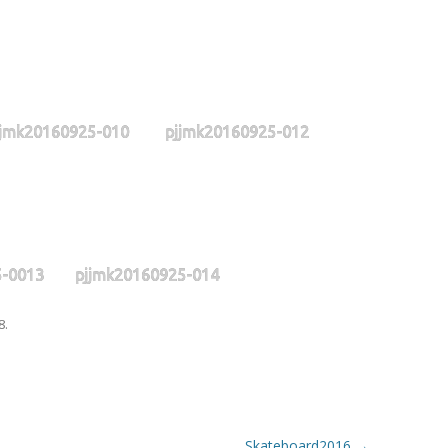
EN 2015
EN 2014
jjmk20160925-010
pjjmk20160925-012
5-0013
pjjmk20160925-014
8
.
Skateboard2016
→