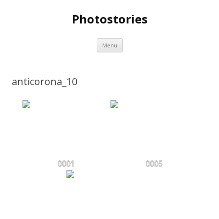
Photostories
Spring
Menu
naar
inhoud
anticorona_10
0001
0005